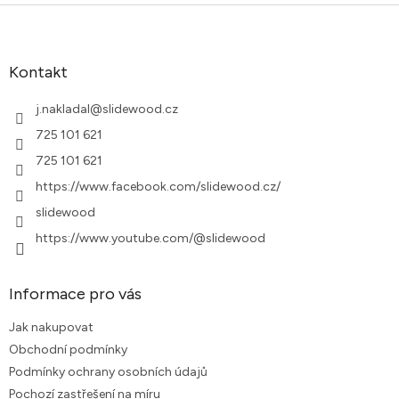
Z
á
p
a
Kontakt
t
í
j.nakladal
@
slidewood.cz
725 101 621
725 101 621
https://www.facebook.com/slidewood.cz/
slidewood
https://www.youtube.com/@slidewood
Informace pro vás
Jak nakupovat
Obchodní podmínky
Podmínky ochrany osobních údajů
Pochozí zastřešení na míru