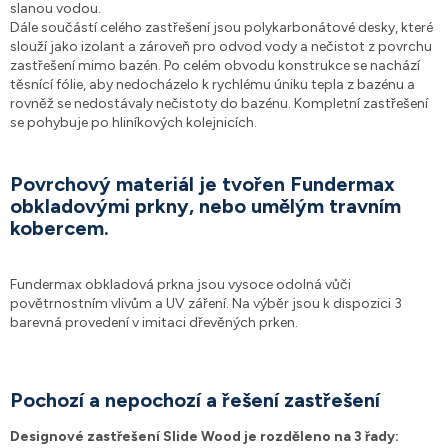
slanou vodou.
Dále součástí celého zastřešení jsou polykarbonátové desky, které
slouží jako izolant a zároveň pro odvod vody a nečistot z povrchu
zastřešení mimo bazén. Po celém obvodu konstrukce se nachází
těsnící fólie, aby nedocházelo k rychlému úniku tepla z bazénu a
rovněž se nedostávaly nečistoty do bazénu. Kompletní zastřešení
se pohybuje po hliníkových kolejnicích.
Povrchový materiál je tvořen Fundermax
obkladovými prkny, nebo umělým travním
kobercem.
Fundermax obkladová prkna jsou vysoce odolná vůči
povětrnostním vlivům a UV záření. Na výběr jsou k dispozici 3
barevná provedení v imitaci dřevěných prken.
Pochozí a nepochozí a řešení zastřešení
Designové zastřešení Slide Wood je rozděleno na 3 řady: